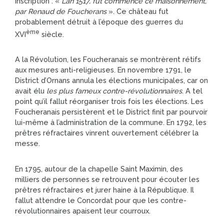
inscription : «
L’an 1517, fut commencé ce maisonnement,
par Renaud de Foucherans
». Ce château fut
probablement détruit à l’époque des guerres du
ème
XVI
siècle.
A la Révolution, les Foucheranais se montrèrent rétifs
aux mesures anti-religieuses. En novembre 1791, le
District d’Ornans annula les élections municipales, car on
avait élu
les plus fameux contre-révolutionnaires
. A tel
point qu’il fallut réorganiser trois fois les élections. Les
Foucheranais persistèrent et le District finit par pourvoir
lui-même à l’administration de la commune. En 1792, les
prêtres réfractaires vinrent ouvertement célébrer la
messe.
En 1795, autour de la chapelle Saint Maximin, des
milliers de personnes se retrouvent pour écouter les
prêtres réfractaires et jurer haine à la République. Il
fallut attendre le Concordat pour que les contre-
révolutionnaires apaisent leur courroux.