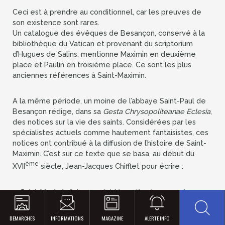
Ceci est à prendre au conditionnel, car les preuves de
son existence sont rares.
Un catalogue des évêques de Besançon, conservé à la
bibliothèque du Vatican et provenant du scriptorium
d’Hugues de Salins, mentionne Maximin en deuxième
place et Paulin en troisième place. Ce sont les plus
anciennes références à Saint-Maximin.
A la même période, un moine de l’abbaye Saint-Paul de
Besançon rédige, dans sa
Gesta Chrysopoliteanae Eclesia
,
des notices sur la vie des saints. Considérées par les
spécialistes actuels comme hautement fantaisistes, ces
notices ont contribué à la diffusion de l’histoire de Saint-
Maximin. C’est sur ce texte que se basa, au début du
ème
XVII
siècle, Jean-Jacques Chifflet pour écrire :
« Saint-Maximin fut envoyé à Vesontio et consacré
Reche
évêque par le pape Caius (pape de 283 à 296). Ayant bien
réglé toutes choses et ayant mis Paulin à sa place,
DEMARCHES
INFORMATIONS
MAGAZINE
ALERTE INFO
aspirant à une vie plus solitaire, il vécut en ermite dans un