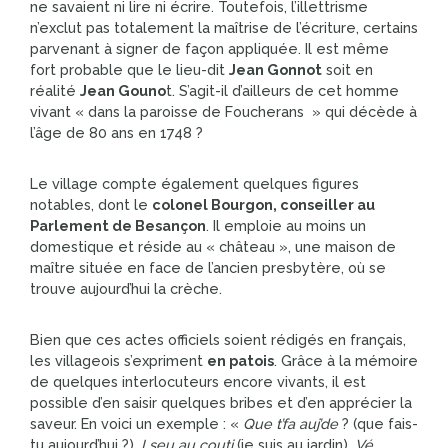
ne savaient ni lire ni écrire. Toutefois, l’illettrisme
n’exclut pas totalement la maîtrise de l’écriture, certains
parvenant à signer de façon appliquée. Il est même
fort probable que le lieu-dit
Jean Gonnot
soit en
réalité
Jean Gouno
t. S’agit-il d’ailleurs de cet homme
vivant « dans la paroisse de Foucherans » qui décède à
l’âge de 80 ans en 1748 ?
Le village compte également quelques figures
notables, dont le
colonel Bourgon, conseiller au
Parlement de Besançon
. Il emploie au moins un
domestique et réside au « château », une maison de
maître située en face de l’ancien presbytère, où se
trouve aujourd’hui la crèche.
Bien que ces actes officiels soient rédigés en français,
les villageois s’expriment
en patois
. Grâce à la mémoire
de quelques interlocuteurs encore vivants, il est
possible d’en saisir quelques bribes et d’en apprécier la
saveur. En voici un exemple : «
Que t’fa auj’de
? (que fais-
tu aujourd’hui ?).
I seu au couti
(je suis au jardin).
Vé