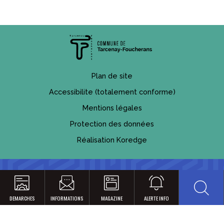
Plan de site
Accessibilite (totalement conforme)
Mentions légales
Protection des données
Réalisation Koredge
Reche
DEMARCHES
INFORMATIONS
MAGAZINE
ALERTE INFO