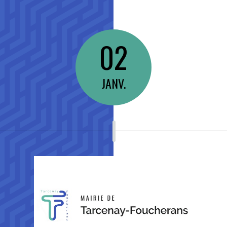
02
JANV.