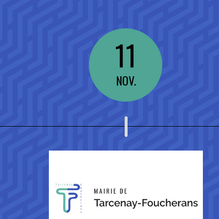
11
NOV.