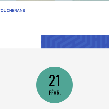
 FOUCHERANS
21
FÉVR.