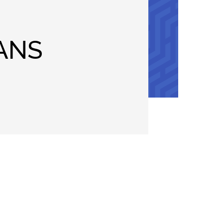
ANS
ter