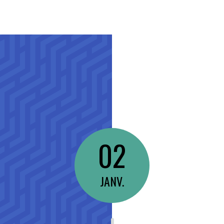
02
JANV.