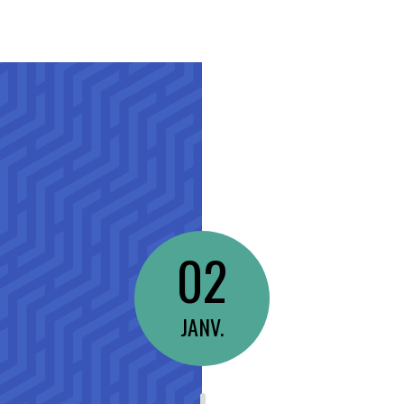
02
JANV.